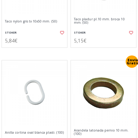
Taco pladur pl.10 mm. broca 10
Taco nylon gris tx 10x50 mm. (50)
mm. (50)
STOKER
STOKER
5,84€
5,15€
Envío
Grati
Arandela latonada pernio 10 mm.
Anilla cortina oval blanca plasti. (100)
(100)