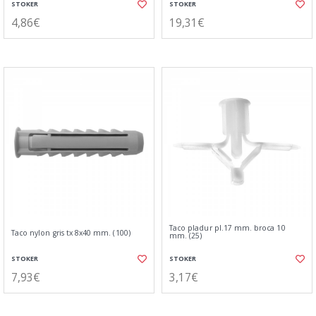
STOKER
STOKER
4,86€
19,31€
Taco pladur pl.17 mm. broca 10
Taco nylon gris tx 8x40 mm. (100)
mm. (25)
STOKER
STOKER
7,93€
3,17€