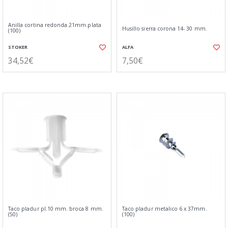
Anilla cortina redonda 21mm.plata
Husillo sierra corona 14- 30 mm.
(100)
STOKER
ALFA
34,52€
7,50€
Taco pladur pl.10 mm. broca 8 mm.
Taco pladur metalico 6 x 37mm.
(50)
(100)