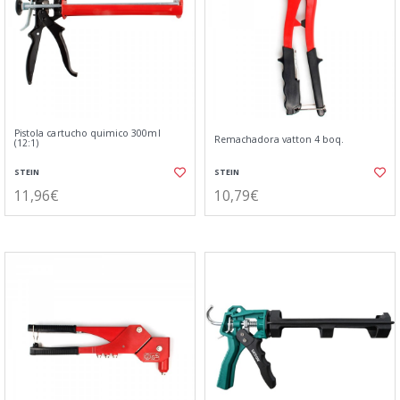
Pistola cartucho quimico 300ml
Remachadora vatton 4 boq.
(12:1)
STEIN
STEIN
11,96€
10,79€