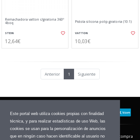
Remachadora vatton c/giratoria 360º
Pistola silicona polip.giratoria (10:1)
4boq
STEIN
VATTON
12,64€
10,03€
Anterior
1
Siguiente
Este portal web utiliza cookies propias con finalidad
técnica, y para realizar estadísticas de uso Web, las
cookies se usan para la personalización de anuncios
que en ningún caso hacen identificable al usuario no
Contacto
Aviso Legal
Condiciones de compra