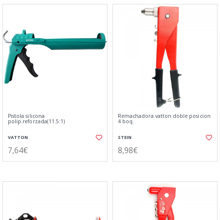
Pistola silicona
Remachadora vatton doble posicion
polip.reforzada(11.5:1)
4 boq.
VATTON
STEIN
7,64€
8,98€