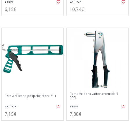
STEIN
VATTON
6,15€
10,74€
Remachadora vatton cromada 4
Pistola silicona polip.skeleton (6:1)
boq.
VATTON
STEIN
7,15€
7,88€