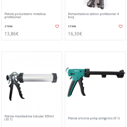
Pistola poliuretano metalica
Remachadora vatton profesional 4
profesional
boq.
STEIN
STEIN
13,86€
16,30€
Pistola masilladora tubular 300ml
Pistola silicona polip.antigoteo (9:1)
(10:1)