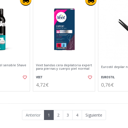
el sensible Shave
Veet bandas cera depilatoria expert
Eurostil depilar 
para piernas y cuerpo piel normal
VEET
EUROSTIL
4,72€
0,76€
Anterior
1
2
3
4
Siguiente