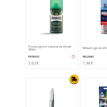
Proraso green espuma de afeitar
Williams gel de afe
300ml
PRORASO
WILLIAMS
3,62€
1,46€