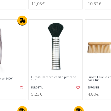
11,05€
10,32€
Eurostil barbero cepillo plateado
Eurostil cuello c
ilar 34001
1un
pack 1un
EUROSTIL
EUROSTIL
5,23€
4,80€