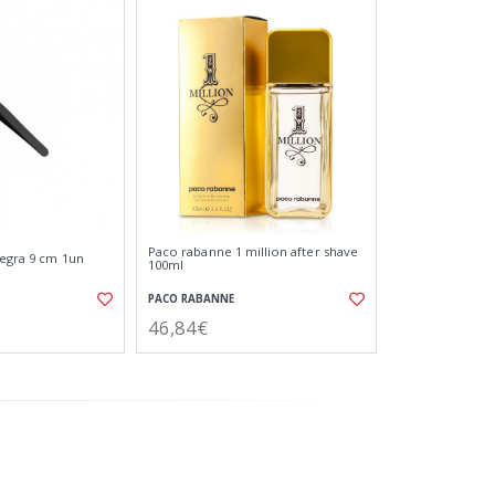
Paco rabanne 1 million after shave
negra 9 cm 1un
100ml
PACO RABANNE
46,84€