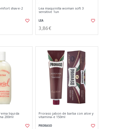
omfort shave-2
Lea maquinilla woman soft 3
sensitive 1un
LEA
3,86€
crema liquida
Proraso jabon de barba con aloe y
ina 200ml
vitamina-e 150ml
PRORASO