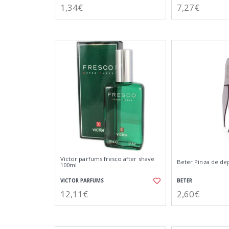
1,34€
7,27€
Victor parfums fresco after shave
Beter Pinza de dep
100ml
VICTOR PARFUMS
BETER
12,11€
2,60€