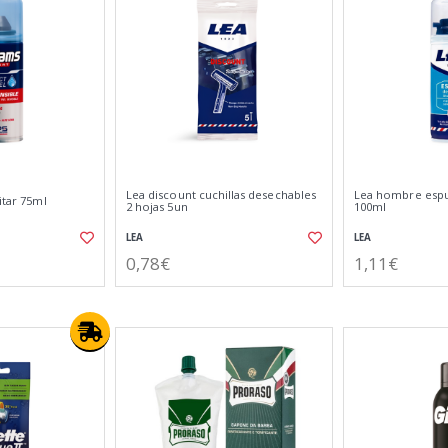
Lea discount cuchillas desechables
Lea hombre espu
itar 75ml
2 hojas 5un
100ml
LEA
LEA
0,78€
1,11€