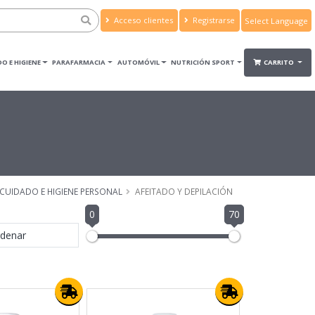
Acceso clientes
Registrarse
Powered by
Translate
O E HIGIENE
PARAFARMACIA
AUTOMÓVIL
NUTRICIÓN SPORT
CARRITO
CUIDADO E HIGIENE PERSONAL
AFEITADO Y DEPILACIÓN
0
70
denar