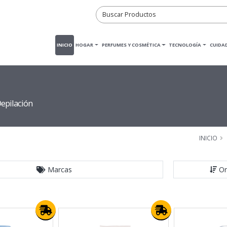
INICIO
HOGAR
PERFUMES Y COSMÉTICA
TECNOLOGÍA
CUIDAD
epilación
INICIO
Marcas
Or