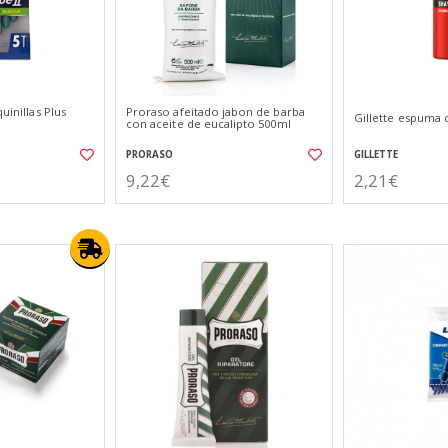
uinillas Plus
Proraso afeitado jabon de barba
Gillette espuma 
con aceite de eucalipto 500ml
PRORASO
GILLETTE
9,22€
2,21€