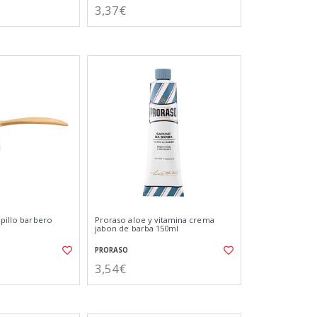
3,37€
epillo barbero
Proraso aloe y vitamina crema
jabon de barba 150ml
PRORASO
3,54€