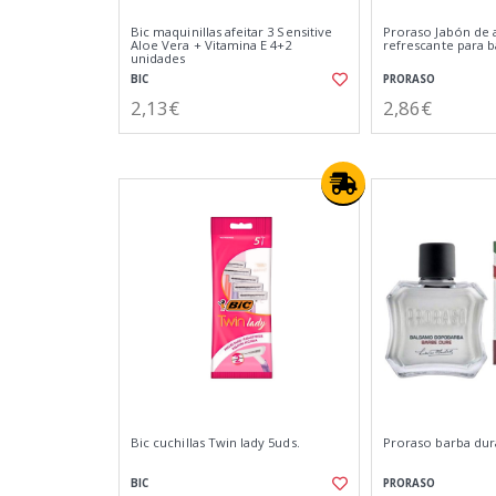
Bic maquinillas afeitar 3 Sensitive
Proraso Jabón de a
Aloe Vera + Vitamina E 4+2
refrescante para b
unidades
BIC
PRORASO
2,13€
2,86€
Bic cuchillas Twin lady 5uds.
Proraso barba dur
BIC
PRORASO