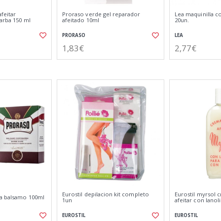
feitar
Proraso verde gel reparador
Lea maquinilla c
arba 150 ml
afeitado 10ml
20un.
PRORASO
LEA
1,83€
2,77€
Eurostil depilacion kit completo
Eurostil myrsol 
a balsamo 100ml
1un
afeitar con lanol
EUROSTIL
EUROSTIL