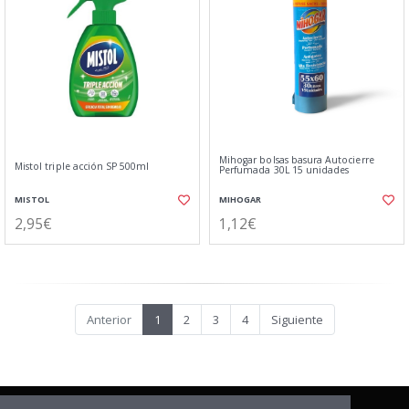
Mihogar bolsas basura Autocierre
Mistol triple acción SP 500ml
Perfumada 30L 15 unidades
MISTOL
MIHOGAR
2,95€
1,12€
Anterior
1
2
3
4
Siguiente