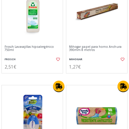
Frosch Lavavajillas hipoalergénico
Mihogar papel para horno Anchura
750ml
390mm 8 metros
FROSCH
MIHOGAR
2,51€
1,27€