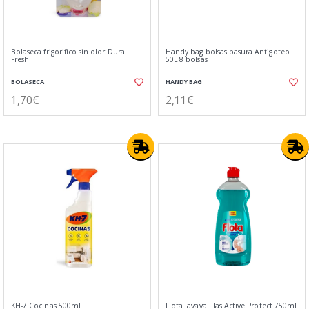
Bolaseca frigorifico sin olor Dura
Handy bag bolsas basura Antigoteo
Fresh
50L 8 bolsas
BOLASECA
HANDY BAG
1,70€
2,11€
KH-7 Cocinas 500ml
Flota lavavajillas Active Protect 750ml