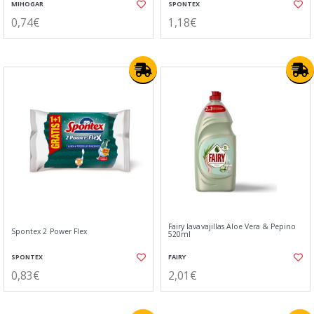
MIHOGAR
SPONTEX
0,74€
1,18€
Fairy lavavajillas Aloe Vera & Pepino
Spontex 2 Power Flex
520ml
SPONTEX
FAIRY
0,83€
2,01€