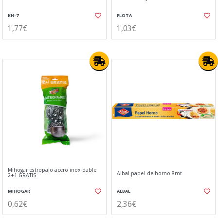
KH-7
FLOTA
1,77€
1,03€
Mihogar estropajo acero inoxidable
Albal papel de horno 8mt
2+1 GRATIS
MIHOGAR
ALBAL
0,62€
2,36€