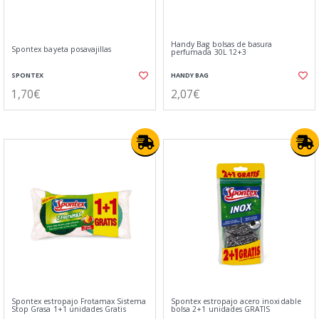
Handy Bag bolsas de basura
Spontex bayeta posavajillas
perfumada 30L 12+3
SPONTEX
HANDY BAG
1,70€
2,07€
Spontex estropajo Frotamax Sistema
Spontex estropajo acero inoxidable
Stop Grasa 1+1 unidades Gratis
bolsa 2+1 unidades GRATIS