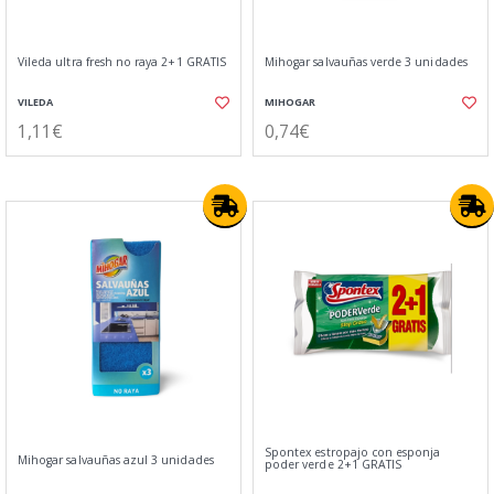
Vileda ultra fresh no raya 2+1 GRATIS
Mihogar salvauñas verde 3 unidades
VILEDA
MIHOGAR
1,11€
0,74€
Spontex estropajo con esponja
Mihogar salvauñas azul 3 unidades
poder verde 2+1 GRATIS