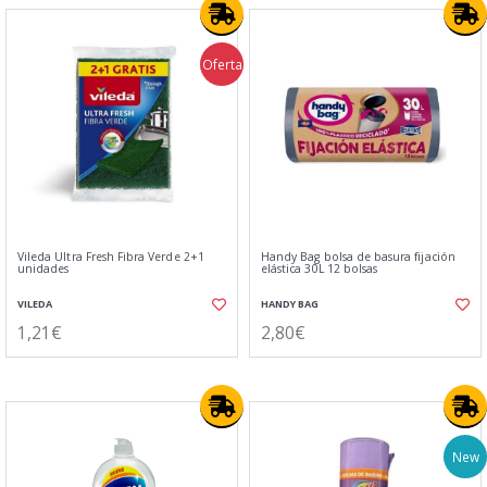
Oferta
Vileda Ultra Fresh Fibra Verde 2+1
Handy Bag bolsa de basura fijación
unidades
elástica 30L 12 bolsas
VILEDA
HANDY BAG
1,21€
2,80€
New